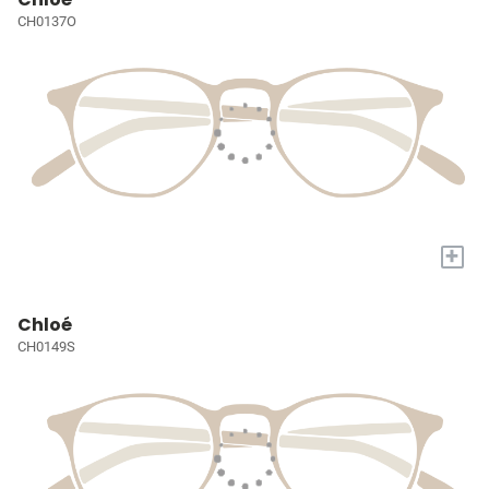
CH0137O
+
Chloé
CH0149S