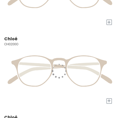
+
Chloé
CH0200O
+
Chloé