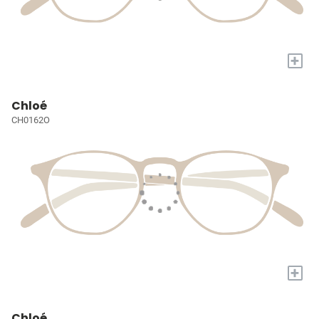
+
Chloé
CH0162O
+
Chloé