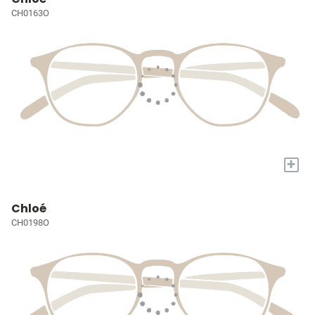
CH0163O
+
Chloé
CH0198O