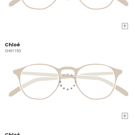
+
Chloé
CH0115O
+
Chloé