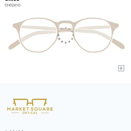
CH0241O
+